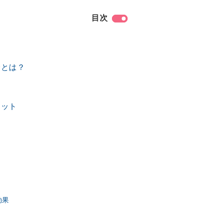
目次
分とは？
リット
効果