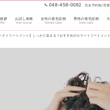
048-458-0082
完全予約制/営業時
表挨拶
お試し体験
女性の発毛症例
男性の発毛症例
file
trial course
female case
male case
ヘナトリートメント】しっかり染まる？おすすめのカラートリートメン