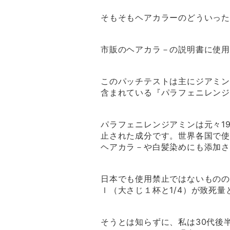
そもそもヘアカラーのどういっ
市販のヘアカラ－の説明書に使用
このパッチテストは主にジアミ
含まれている『パラフェニレン
パラフェニレンジアミンは元々19
止された成分です。世界各国で
ヘアカラ－や白髪染めにも添加
日本でも使用禁止ではないものの
ｌ（大さじ１杯と1/4）が致死
そうとは知らずに、私は30代後