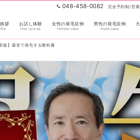
048-458-0082
完全予約制/営業時
表挨拶
お試し体験
女性の発毛症例
男性の発毛症例
file
trial course
female case
male case
新版】最安で発毛する教科書