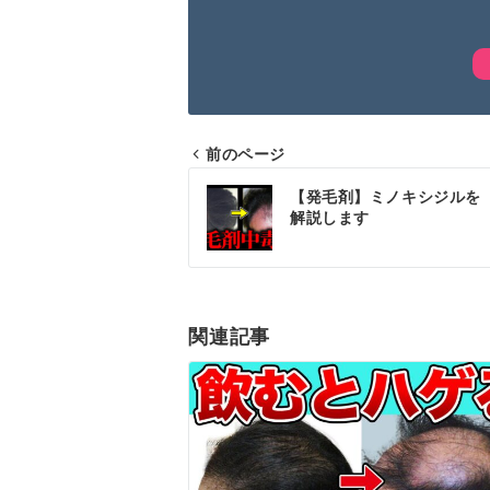
前のページ
投
【発毛剤】ミノキシジルを
稿
解説します
ナ
ビ
ゲ
関連記事
ー
シ
ョ
ン