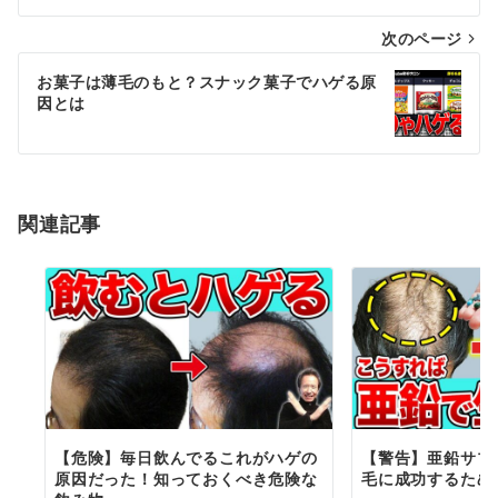
ナ
次のページ
ビ
ゲ
お菓子は薄毛のもと？スナック菓子でハゲる原
因とは
ー
シ
ョ
関連記事
ン
【危険】毎日飲んでるこれがハゲの
【警告】亜鉛サプ
原因だった！知っておくべき危険な
毛に成功するため