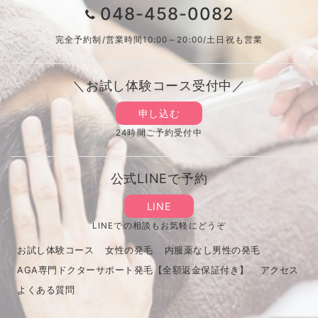
048-458-0082
完全予約制/営業時間10:00～20:00/土日祝も営業
＼お試し体験コース受付中／
申し込む
24時間ご予約受付中
公式LINEで予約
LINE
LINEでの相談もお気軽にどうぞ
お試し体験コース
女性の発毛
内服薬なし男性の発毛
AGA専門ドクターサポート発毛【全額返金保証付き】
アクセス
よくある質問