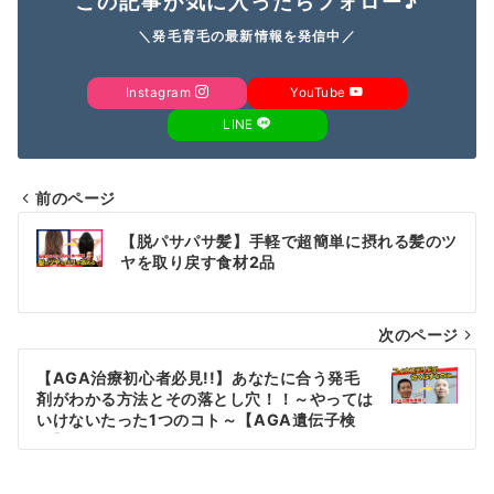
この記事が気に入ったらフォロー♪
＼発毛育毛の最新情報を発信中／
Instagram
YouTube
LINE
前のページ
投
【脱パサパサ髪】手軽で超簡単に摂れる髪のツ
稿
ヤを取り戻す食材2品
ナ
次のページ
ビ
ゲ
【AGA治療初心者必見!!】あなたに合う発毛
剤がわかる方法とその落とし穴！！～やっては
ー
いけないたった1つのコト～【AGA遺伝子検
査】
シ
ョ