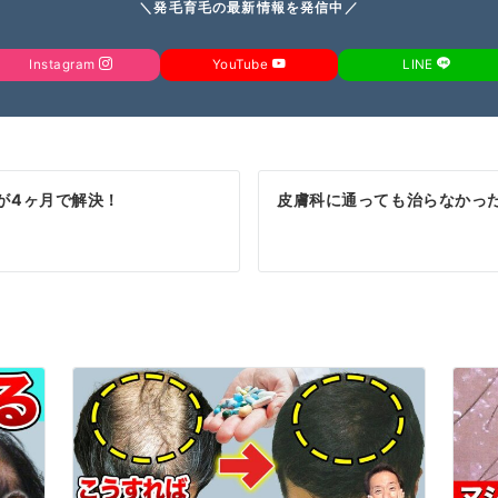
＼発毛育毛の最新情報を発信中／
Instagram
YouTube
LINE
が4ヶ月で解決！
皮膚科に通っても治らなかっ