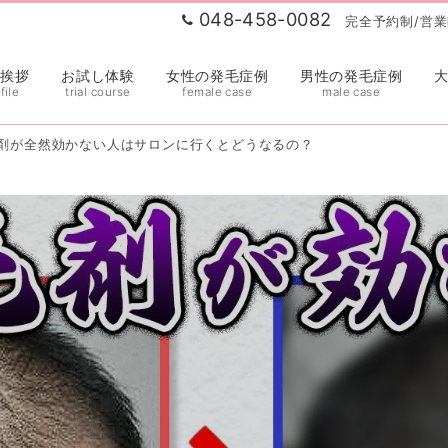
048-458-0082
完全予約制/営業時
表挨拶
お試し体験
女性の発毛症例
男性の発毛症例
file
trial course
female case
male case
剤が全然効かない人はサロンに行くとどうなるの？