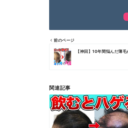
前のページ
投
【神回】10年間悩んだ薄毛
稿
ナ
ビ
ゲ
関連記事
ー
シ
ョ
ン