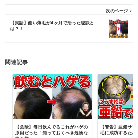
ナ
次のページ
ビ
ゲ
【実話】酷い薄毛が4ヶ月で治った秘訣と
は？！
ー
シ
ョ
関連記事
ン
【危険】毎日飲んでるこれがハゲの
【警告】亜鉛サプ
原因だった！知っておくべき危険な
毛に成功するため