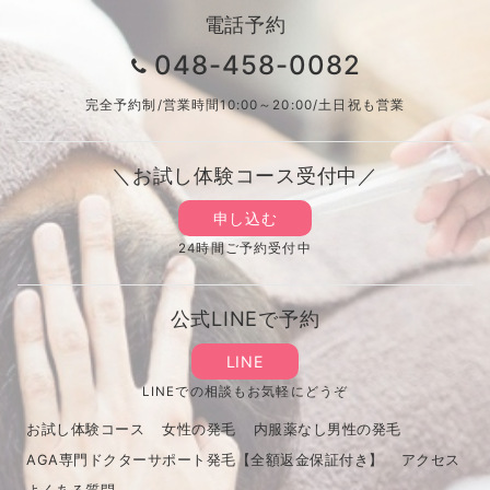
電話予約
048-458-0082
完全予約制/営業時間10:00～20:00/土日祝も営業
＼お試し体験コース受付中／
申し込む
24時間ご予約受付中
公式LINEで予約
LINE
LINEでの相談もお気軽にどうぞ
お試し体験コース
女性の発毛
内服薬なし男性の発毛
AGA専門ドクターサポート発毛【全額返金保証付き】
アクセス