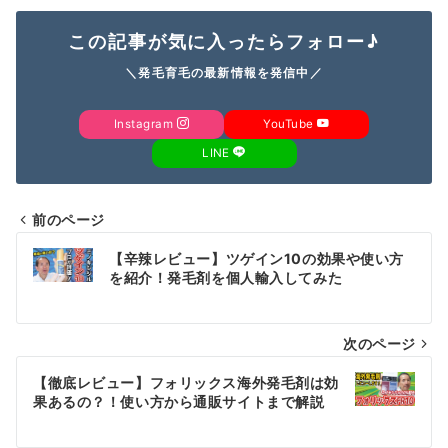
この記事が気に入ったらフォロー♪
＼発毛育毛の最新情報を発信中／
Instagram
YouTube
LINE
前のページ
投
【辛辣レビュー】ツゲイン10の効果や使い方
稿
を紹介！発毛剤を個人輸入してみた
ナ
次のページ
ビ
ゲ
【徹底レビュー】フォリックス海外発毛剤は効
果あるの？！使い方から通販サイトまで解説
ー