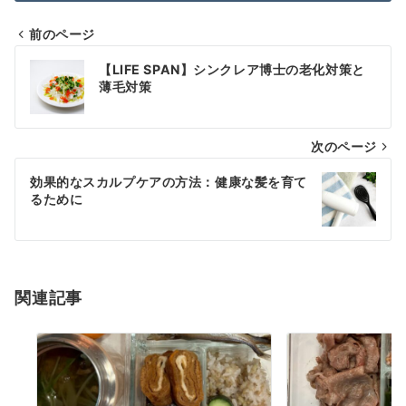
前のページ
投
【LIFE SPAN】シンクレア博士の老化対策と
稿
薄毛対策
ナ
次のページ
ビ
ゲ
効果的なスカルプケアの方法：健康な髪を育て
るために
ー
シ
ョ
関連記事
ン