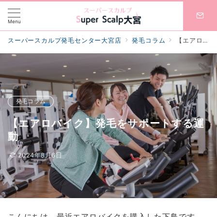
Menu
スーパースカルプ発毛センター大宮店
発毛コラム
【エアロバイク】発毛をサポートする運動
発毛コラム
【エアロバイク】発毛をサポートする運
動
2024年8月6日
こんにちは、最近エアロバイクを購入した下鳥です。