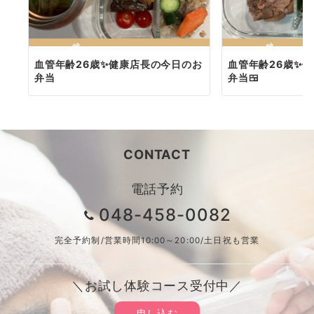
血管年齢26歳✨健康店長の今日のお
血管年齢26歳✨
弁当
弁当🍱
CONTACT
電話予約
048-458-0082
完全予約制/営業時間10:00～20:00/土日祝も営業
＼お試し体験コース受付中／
申し込む