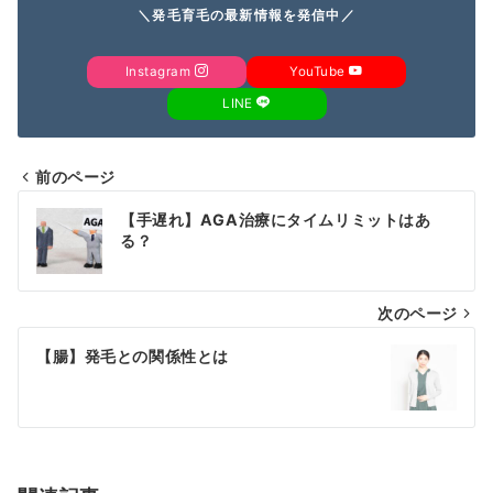
＼発毛育毛の最新情報を発信中／
Instagram
YouTube
LINE
前のページ
投
【手遅れ】AGA治療にタイムリミットはあ
稿
る？
ナ
次のページ
ビ
ゲ
【腸】発毛との関係性とは
ー
シ
ョ