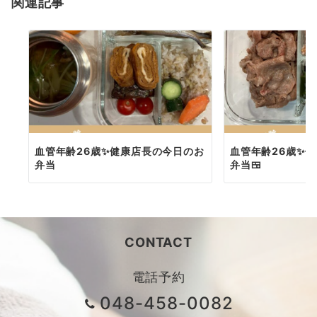
関連記事
ン
血管年齢26歳✨健康店長の今日のお
血管年齢26歳✨
弁当
弁当🍱
CONTACT
電話予約
048-458-0082