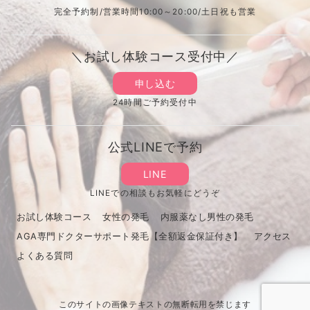
完全予約制/営業時間10:00～20:00/土日祝も営業
＼お試し体験コース受付中／
申し込む
24時間ご予約受付中
公式LINEで予約
LINE
LINEでの相談もお気軽にどうぞ
お試し体験コース
女性の発毛
内服薬なし男性の発毛
AGA専門ドクターサポート発毛【全額返金保証付き】
アクセス
よくある質問
このサイトの画像テキストの無断転用を禁じます