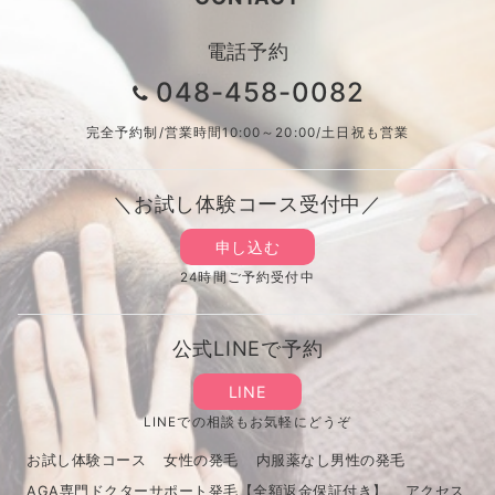
電話予約
048-458-0082
完全予約制/営業時間10:00～20:00/土日祝も営業
＼お試し体験コース受付中／
申し込む
24時間ご予約受付中
公式LINEで予約
LINE
LINEでの相談もお気軽にどうぞ
お試し体験コース
女性の発毛
内服薬なし男性の発毛
AGA専門ドクターサポート発毛【全額返金保証付き】
アクセス