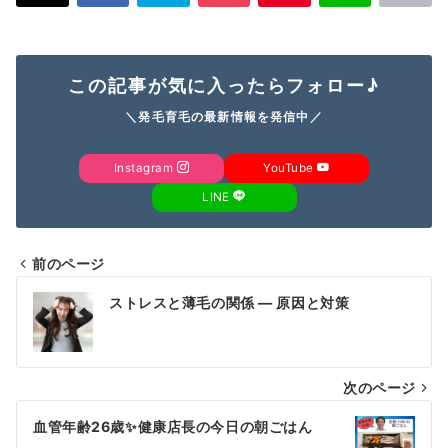
この記事が気に入ったらフォロー♪
＼発毛育毛の最新情報を発信中／
Instagram
YouTube
LINE
前のページ
投
ストレスと薄毛の関係 — 原因と対策
稿
ナ
次のページ
ビ
ゲ
血管年齢26歳✨健康店長の今日の朝ごはん