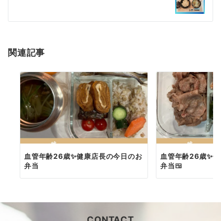
ー
シ
ョ
関連記事
ン
血管年齢26歳✨健康店長の今日のお
血管年齢26歳✨
弁当
弁当🍱
CONTACT