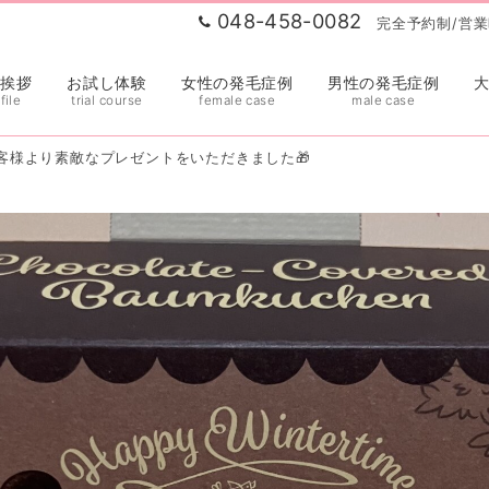
048-458-0082
完全予約制/営業時
表挨拶
お試し体験
女性の発毛症例
男性の発毛症例
file
trial course
female case
male case
客様より素敵なプレゼントをいただきました🎁