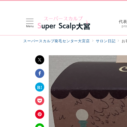
代
pro
Menu
スーパースカルプ発毛センター大宮店
サロン日記
お