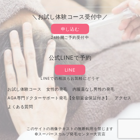
＼お試し体験コース受付中／
申し込む
24時間ご予約受付中
公式LINEで予約
LINE
LINEでの相談もお気軽にどうぞ
お試し体験コース
女性の発毛
内服薬なし男性の発毛
AGA専門ドクターサポート発毛【全額返金保証付き】
アクセス
よくある質問
このサイトの画像テキストの無断転用を禁じます
©スーパースカルプ発毛センター大宮店