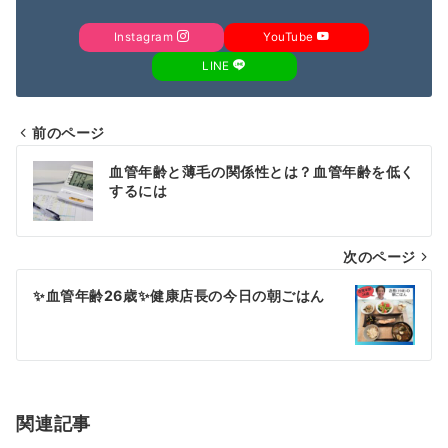
Instagram
YouTube
LINE
前のページ
投
血管年齢と薄毛の関係性とは？血管年齢を低く
稿
するには
ナ
次のページ
ビ
ゲ
✨血管年齢26歳✨健康店長の今日の朝ごはん
ー
シ
ョ
関連記事
ン