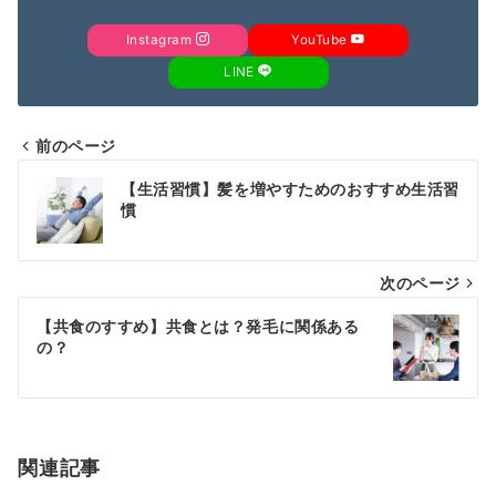
Instagram
YouTube
LINE
前のページ
投
【生活習慣】髪を増やすためのおすすめ生活習
稿
慣
ナ
次のページ
ビ
ゲ
【共食のすすめ】共食とは？発毛に関係ある
の？
ー
シ
ョ
関連記事
ン