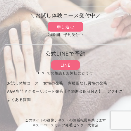
＼お試し体験コース受付中／
申し込む
24時間ご予約受付中
公式LINEで予約
LINE
LINEでの相談もお気軽にどうぞ
お試し体験コース
女性の発毛
内服薬なし男性の発毛
AGA専門ドクターサポート発毛【全額返金保証付き】
アクセス
よくある質問
このサイトの画像テキストの無断転用を禁じます
©スーパースカルプ発毛センター大宮店